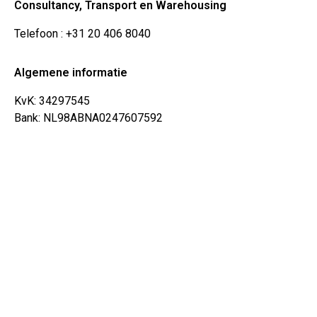
Consultancy, Transport en Warehousing
Telefoon
: +31 20 406 8040
Algemene informatie
KvK: 34297545
Bank: NL98ABNA0247607592
BTW: NL8223.03.474.B01
Privacy Statement
Terug naar boven