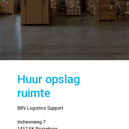
Huur opslag
ruimte
BBV Logistics Support
Incheonweg 7
1437 EK Rozenburg